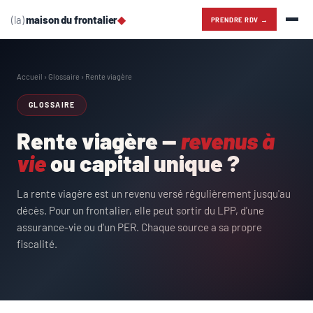
(la)
maison du frontalier
◆
PRENDRE RDV →
Accueil
›
Glossaire
› Rente viagère
GLOSSAIRE
Rente viagère —
revenus à
vie
ou capital unique ?
La rente viagère est un revenu versé régulièrement jusqu'au
décès. Pour un frontalier, elle peut sortir du LPP, d'une
assurance-vie ou d'un PER. Chaque source a sa propre
fiscalité.