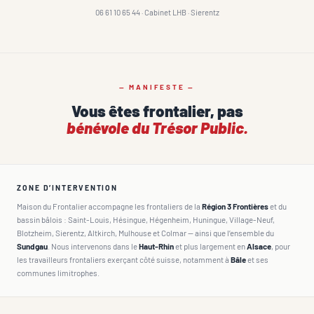
06 61 10 65 44 · Cabinet LHB · Sierentz
— MANIFESTE —
Vous êtes frontalier, pas
bénévole du Trésor Public.
ZONE D’INTERVENTION
Maison du Frontalier accompagne les frontaliers de la
Région 3 Frontières
et du
bassin bâlois : Saint-Louis, Hésingue, Hégenheim, Huningue, Village-Neuf,
Blotzheim, Sierentz, Altkirch, Mulhouse et Colmar — ainsi que l’ensemble du
Sundgau
. Nous intervenons dans le
Haut-Rhin
et plus largement en
Alsace
, pour
les travailleurs frontaliers exerçant côté suisse, notamment à
Bâle
et ses
communes limitrophes.