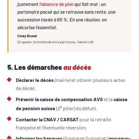
justement
l'absence de plan
qui fait mal : un
partenaire pacsé qui se retrouve sans rente, une
succession taxée à 60 %. En une réunion, on
sécurise l'essentiel.
Cindy Brunel
Dirigeante · Architecte de votre patrimoine · Cabinet LHB
5. Les démarches
au décès
Déclarer le décès
(mairie) et obtenir plusieurs actes
de décès.
Prévenir la caisse de compensation AVS
et la
caisse
e
de pension suisse
(2
pilier) du défunt.
Contacter la CNAV / CARSAT
pour la retraite
française et l'éventuelle réversion.
Informer les banques
(France et Suisse) et l'
assureur-