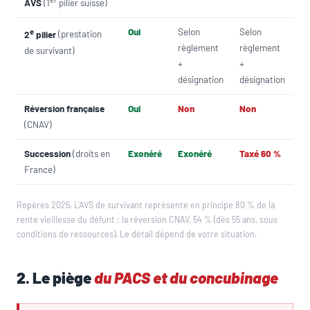
AVS
(1
pilier suisse)
e
Oui
Selon
Selon
2
pilier
(prestation
règlement
règlement
de survivant)
+
+
désignation
désignation
Réversion française
Oui
Non
Non
(CNAV)
Succession
(droits en
Exonéré
Exonéré
Taxé 60 %
France)
Repères 2026. L'AVS de survivant représente en principe 80 % de la
rente vieillesse du défunt ; la réversion CNAV, 54 % (dès 55 ans, sous
conditions de ressources). Le détail dépend de votre situation.
2. Le piège
du PACS et du concubinage