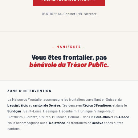
06 61 10 65 44 · Cabinet LHB · Sierentz
— MANIFESTE —
Vous êtes frontalier, pas
bénévole du Trésor Public.
ZONE D’INTERVENTION
La Maison du Frontalier accompagne les frontaliers travaillant en Suisse, du
bassin bâlois
au
canton de Genève
. Résidence en
Région 3 Frontières
et dans le
Sundgau
: Saint-Louis, Hésingue, Hégenheim, Huningue, Village-Neuf,
Blotzheim, Sierentz, Altkirch, Mulhouse, Colmar — dans le
Haut-Rhin
et en
Alsace
.
Nous accompagnons aussi
à distance
les frontaliers de
Genève
et des autres
cantons.