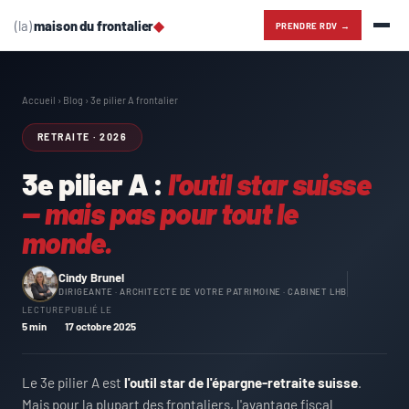
(la)
maison du frontalier
◆
PRENDRE RDV →
Accueil
›
Blog
› 3e pilier A frontalier
RETRAITE · 2026
3e pilier A :
l'outil star suisse
— mais pas pour tout le
monde.
Cindy Brunel
DIRIGEANTE · ARCHITECTE DE VOTRE PATRIMOINE · CABINET LHB
LECTURE
PUBLIÉ LE
5 min
17 octobre 2025
Le 3e pilier A est
l'outil star de l'épargne-retraite suisse
.
Mais pour la plupart des frontaliers, l'avantage fiscal