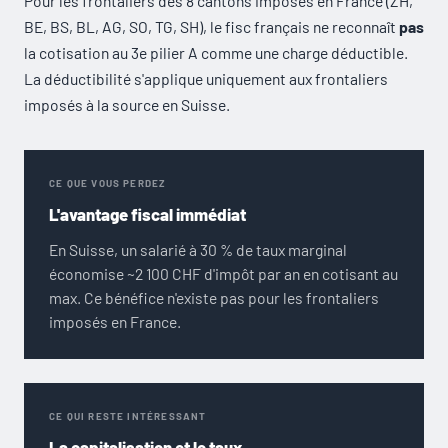
Pour les frontaliers des 8 cantons imposés en France (ZH,
BE, BS, BL, AG, SO, TG, SH), le fisc français ne reconnaît
pas
la cotisation au 3e pilier A comme une charge déductible.
La déductibilité s'applique uniquement aux frontaliers
imposés à la source en Suisse.
CE QUE VOUS PERDEZ
L'avantage fiscal immédiat
En Suisse, un salarié à 30 % de taux marginal
économise ~2 100 CHF d'impôt par an en cotisant au
max. Ce bénéfice n'existe pas pour les frontaliers
imposés en France.
CE QUI RESTE INTÉRESSANT
La capitalisation et le taux