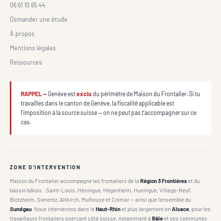
06 61 10 65 44
Demander une étude
À propos
Mentions légales
Ressources
RAPPEL —
Genève est
exclu
du périmètre de Maison du Frontalier. Si tu
travailles dans le canton de Genève, la fiscalité applicable est
l'imposition à la source suisse — on ne peut pas t’accompagner sur ce
cas.
• EN LIGNE
ZONE D’INTERVENTION
Maison du Frontalier accompagne les frontaliers de la
Région 3 Frontières
et du
bassin bâlois : Saint-Louis, Hésingue, Hégenheim, Huningue, Village-Neuf,
Blotzheim, Sierentz, Altkirch, Mulhouse et Colmar — ainsi que l’ensemble du
Sundgau
. Nous intervenons dans le
Haut-Rhin
et plus largement en
Alsace
, pour les
travailleurs frontaliers exerçant côté suisse, notamment à
Bâle
et ses communes