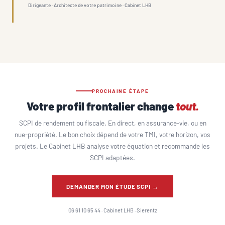
Dirigeante · Architecte de votre patrimoine · Cabinet LHB
PROCHAINE ÉTAPE
Votre profil frontalier change
tout.
SCPI de rendement ou fiscale. En direct, en assurance-vie, ou en
nue-propriété. Le bon choix dépend de votre TMI, votre horizon, vos
projets. Le Cabinet LHB analyse votre équation et recommande les
SCPI adaptées.
DEMANDER MON ÉTUDE SCPI →
06 61 10 65 44 · Cabinet LHB · Sierentz