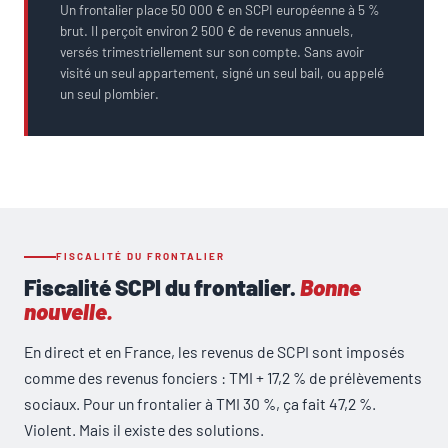
Un frontalier place 50 000 € en SCPI européenne à 5 %
brut. Il perçoit environ 2 500 € de revenus annuels,
versés trimestriellement sur son compte. Sans avoir
visité un seul appartement, signé un seul bail, ou appelé
un seul plombier.
FISCALITÉ DU FRONTALIER
Fiscalité SCPI du frontalier.
Bonne
nouvelle.
En direct et en France, les revenus de SCPI sont imposés
comme des revenus fonciers : TMI + 17,2 % de prélèvements
sociaux. Pour un frontalier à TMI 30 %, ça fait 47,2 %.
Violent. Mais il existe des solutions.