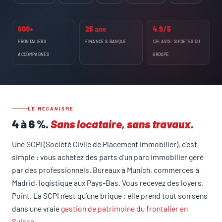
600+
25 ans
4.9/5
FRONTALIERS
FINANCE & BANQUE
134 AVIS · SOCIÉTÉS DU
ACCOMPAGNÉS
GROUPE
LE MÉCANISME
4 à 6 %.
Sans locataire, sans travaux.
Une SCPI (Société Civile de Placement Immobilier), c’est
simple : vous achetez des parts d’un parc immobilier géré
par des professionnels. Bureaux à Munich, commerces à
Madrid, logistique aux Pays-Bas. Vous recevez des loyers.
Point. La SCPI n’est qu’une brique : elle prend tout son sens
dans une vraie
gestion de patrimoine du frontalier en
Suisse
.