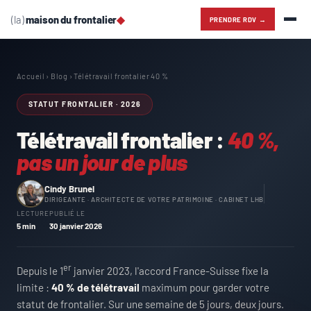
(la)
maison du frontalier
◆
PRENDRE RDV →
Accueil
›
Blog
› Télétravail frontalier 40 %
STATUT FRONTALIER · 2026
Télétravail frontalier :
40 %,
pas un jour de plus
Cindy Brunel
DIRIGEANTE · ARCHITECTE DE VOTRE PATRIMOINE · CABINET LHB
LECTURE
PUBLIÉ LE
5 min
30 janvier 2026
er
Depuis le 1
janvier 2023, l'accord France-Suisse fixe la
limite :
40 % de télétravail
maximum pour garder votre
statut de frontalier. Sur une semaine de 5 jours, deux jours.