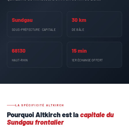
Sundgau
30 km
SOUS-PRÉFECTURE · CAPITALE
DE BÂLE
68130
15 min
HAUT-RHIN
1ER ÉCHANGE OFFERT
LA SPÉCIFICITÉ ALTKIRCH
Pourquoi Altkirch est la
capitale du
Sundgau frontalier