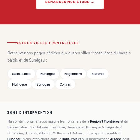
DEMANDER MON ÉTUDE →
AUTRES VILLES FRONTALIÈRES
Retrouvez nos pages dédiées aux autres villes frontalières du bassin
bâlois et du Sundgau :
Saint-Louis
Huningue
Hégenheim
Sierentz
Mulhouse
Sundgau
Colmar
ZONE D’INTERVENTION
Maison du Frontalier accompagne les frontaliers de la
Région 3 Frontières
et du
bassin bâlois : Saint-Louis, Hésingue, Hégenheim, Huningue, Village-Neuf,
Blotzheim, Sierentz, Altkirch, Mulhouse et Colmar — ainsi que l’ensemble du
Sundgau
. Nous intervenons dans le
Haut-Rhin
et plus largement en
Alsace
, pour