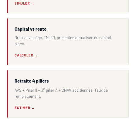
SIMULER →
Capital vs rente
Break-even âge, TMI FR, projection actualisée du capital
placé.
CALCULER →
Retraite 4 piliers
e
AVS + Pilier II + 3
pilier A + CNAV additionnés. Taux de
remplacement.
ESTIMER →