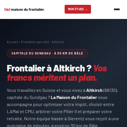
(la)
maison du frontalier
.
MON ÉTUDE →
Accueil
› Frontalier par ville › Altkirch
CAPITALE DU SUNDGAU · À 30 KM DE BÂLE
Frontalier à Altkirch ?
Vos
francs méritent un plan.
Vous travaillez en Suisse et vous vivez à
Altkirch
(68130),
capitale du Sundgau ?
La Maison du Frontalier
vous
accompagne pour optimiser votre impôt, choisir entre
LAMal et CMU, arbitrer votre Pilier II et préparer votre
retraite. Notre équipe basée à Sierentz vous reçoit à une
quinzaine de minutes, à environ 30 km de Bâle.